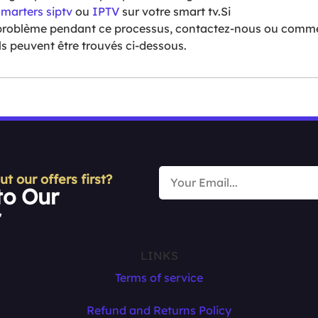
smarters siptv
ou
IPTV
sur votre smart tv.Si
problème pendant ce processus, contactez-nous ou commen
ls peuvent être trouvés ci-dessous.
 our offers first?
to Our
r
LINKS
Terms of service
Refund and Returns Policy