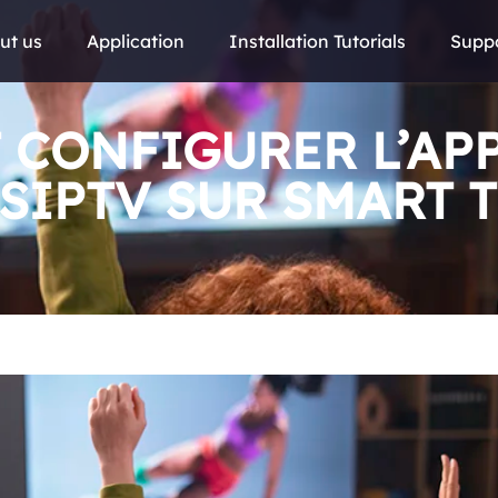
ut us
Application
Installation Tutorials
Supp
CONFIGURER L’AP
SIPTV SUR SMART 