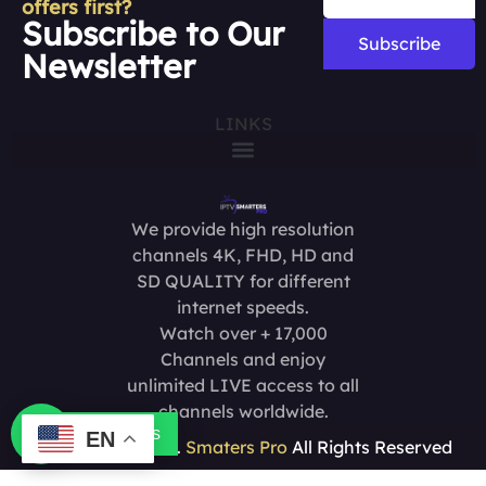
offers first?
Subscribe to Our
Subscribe
Newsletter
LINKS
We provide high resolution
channels 4K, FHD, HD and
SD QUALITY for different
internet speeds.
Watch over + 17,000
Channels and enjoy
unlimited LIVE access to all
channels worldwide.
Contact us
EN
Copyright @2025.
Smaters Pro
All Rights Reserved