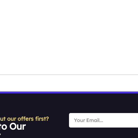
 our offers first?
to Our
r