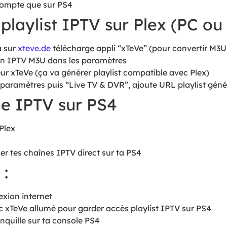
ompte que sur PS4
 playlist IPTV sur Plex (PC o
a sur
xteve.de
télécharge appli “xTeVe” (pour convertir M3U
ien IPTV M3U dans les paramètres
ur xTeVe (ça va générer playlist compatible avec Plex)
 paramètres puis “Live TV & DVR”, ajoute URL playlist gén
de IPTV sur PS4
Plex
r tes chaînes IPTV direct sur ta PS4
 :
xion internet
 xTeVe allumé pour garder accès playlist IPTV sur PS4
quille sur ta console PS4