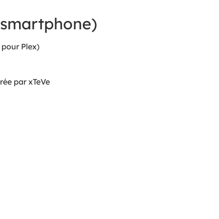
u smartphone)
 pour Plex)
érée par xTeVe