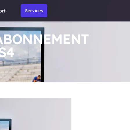
ort
Services
 ABONNEMENT
S4