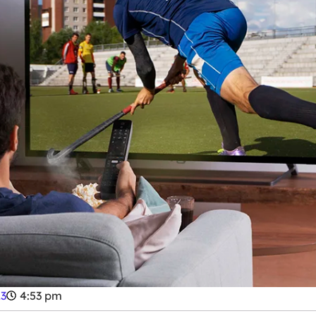
23
4:53 pm