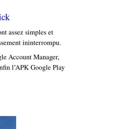
ick
ont assez simples et
issement ininterrompu.
ogle Account Manager,
nfin l’APK Google Play