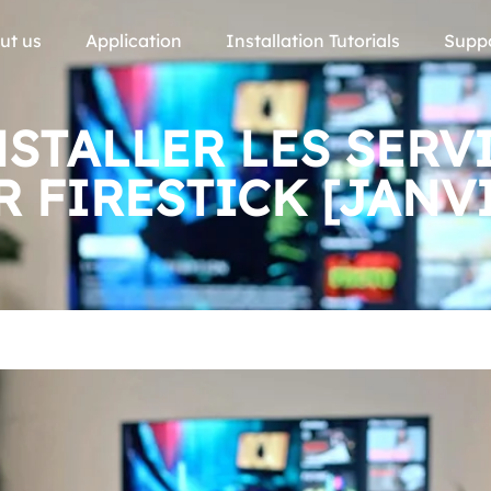
ut us
Application
Installation Tutorials
Supp
STALLER LES SERV
R FIRESTICK [JANVI