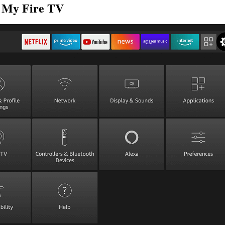
My Fire TV
z