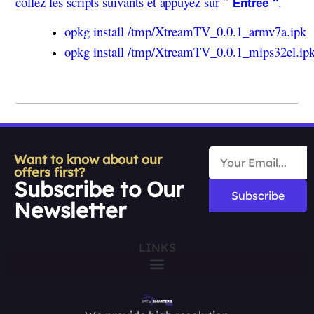
collez les scripts suivants et appuyez sur ”
“.
Entrée
opkg install /tmp/XtreamTV_0.0.1_armv7a.ipk
opkg install /tmp/XtreamTV_0.0.1_mips32el.ip
Want to know about our
offers first?
Subscribe to Our
Subscribe
Newsletter
LINKS