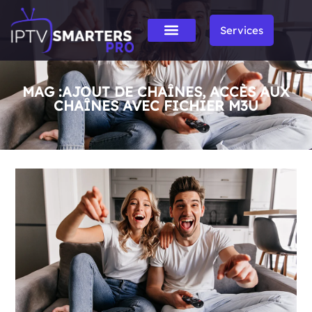
Services
MAG :AJOUT DE CHAÎNES, ACCÈS AUX
CHAÎNES AVEC FICHIER M3U