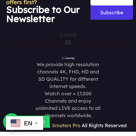
offers first?
Subscribe to Our
Subscribe
Newsletter
LINKS
We provide high resolution
channels 4K, FHD, HD and
SD QUALITY for different
internet speeds.
Watch over + 17,000
Channels and enjoy
unlimited LIVE access to all
channels worldwide.
Contact us
EN
Copyright @2025.
Smaters Pro
All Rights Reserved