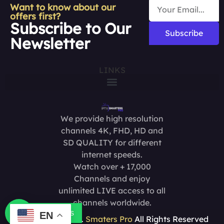
Want to know about our
offers first?
Subscribe to Our
Subscribe
Newsletter
LINKS
We provide high resolution
channels 4K, FHD, HD and
SD QUALITY for different
internet speeds.
Watch over + 17,000
Channels and enjoy
unlimited LIVE access to all
channels worldwide.
Contact us
EN
Copyright @2025.
Smaters Pro
All Rights Reserved