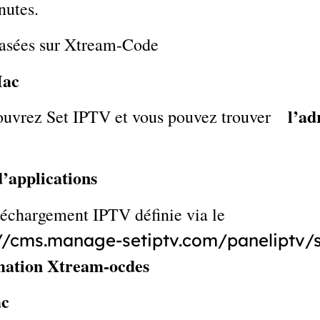
nutes.
basées sur Xtream-Code
Mac
l’a
, ouvrez Set IPTV et vous pouvez trouver
d’applications
léchargement IPTV définie via le
://cms.manage-setiptv.com/paneliptv/
mation Xtream-ocdes
ac