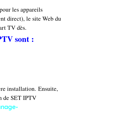
our les appareils
t direct), le site Web du
art TV dès.
PTV sont :
re installation. Ensuite,
ion de SET IPTV
nage-