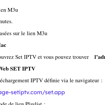
lien M3u
nutes.
asées sur le lien M3u
Mac
l’a
, ouvrez Set IPTV et vous pouvez trouver
l Web SET IPTV
léchargement IPTV définie via le navigateur :
age-setiptv.com/set.app
de de lien Playlist :