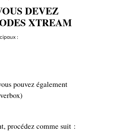
VOUS DEVEZ
CODES XTREAM
cipaux :
s vous pouvez également
overbox)
nt, procédez comme suit :