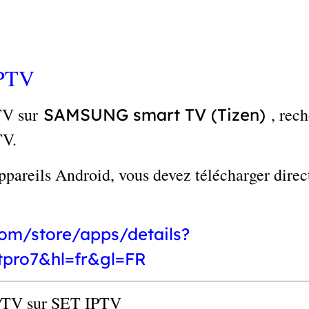
IPTV
TV sur
, rec
SAMSUNG smart TV (Tizen)
TV.
appareils Android, vous devez télécharger direc
com/store/apps/details?
etpro7&hl=fr&gl=FR
IPTV sur SET IPTV