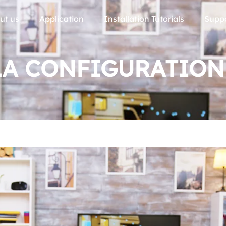
ut us
Application
Installation Tutorials
Supp
:LA CONFIGURATION