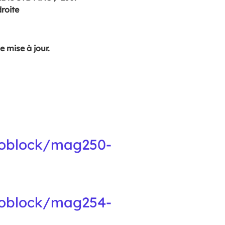
roite
 mise à jour.
noblock/mag250-
noblock/mag254-