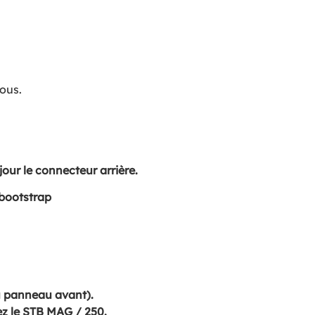
sous.
our le connecteur arrière.
 bootstrap
u panneau avant).
ez le STB MAG / 250.