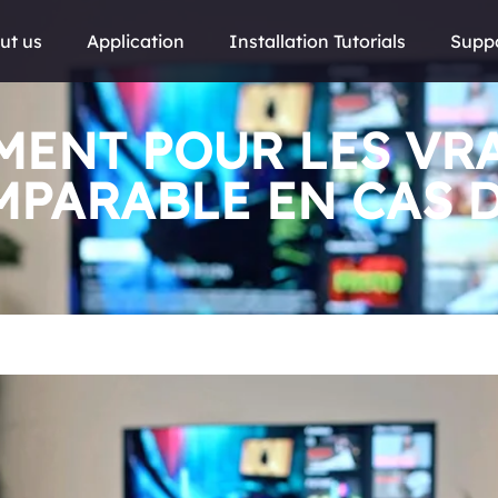
ut us
Application
Installation Tutorials
Supp
ENT POUR LES VRA
MPARABLE EN CAS 