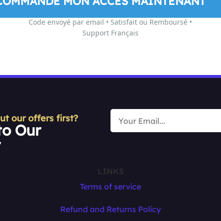
COMMANDE MON ACCÈS MAINTENANT
Code envoyé par email • Satisfait ou Remboursé •
Support Français
 our offers first?
to Our
r
LINKS
Terms of service
Refund and Returns Policy