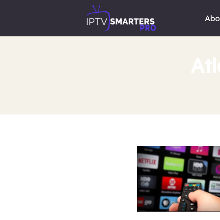
Abo
Atl