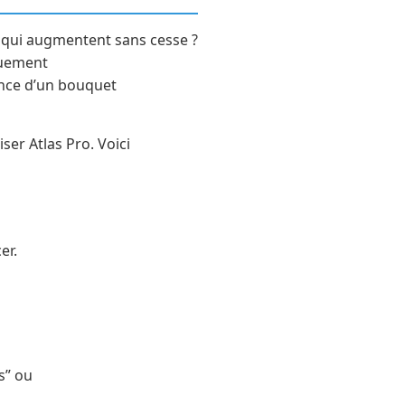
 qui augmentent sans cesse ?
quement
sance d’un bouquet
ser Atlas Pro. Voici
er.
s” ou