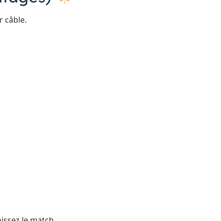
r câble.
nissez le match