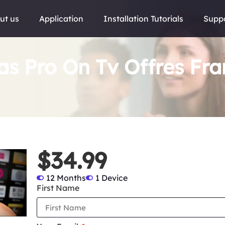
ut us
Application
Installation Tutorials
Supp
as Pro On Tv Offres Fr
$34.99
12 Months
1 Device
First Name