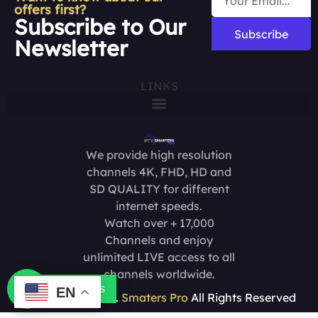
offers first?
Subscribe to Our
Subscribe
Newsletter
LINKS
We provide high resolution
channels 4K, FHD, HD and
SD QUALITY for different
internet speeds.
Watch over + 17,000
Channels and enjoy
unlimited LIVE access to all
channels worldwide.
Contact us
EN
Copyright @2025.
Smaters Pro
All Rights Reserved