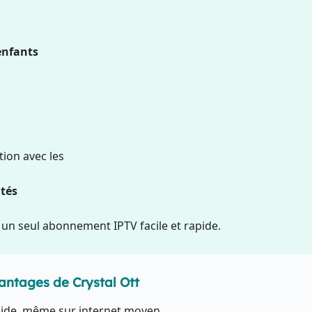
enfants
tion avec les
ités
s un seul abonnement IPTV facile et rapide.
ntages de Crystal Ott
luide, même sur internet moyen