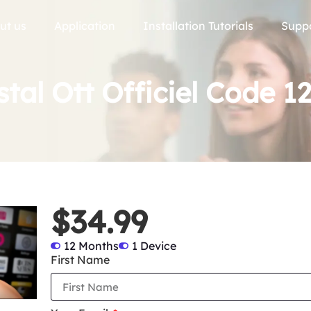
ut us
Application
Installation Tutorials
Supp
stal Ott Officiel Code 1
$34.99
12 Months
1 Device
First Name