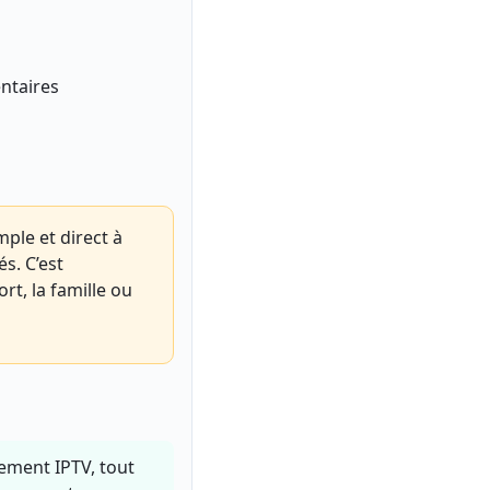
entaires
mple et direct à
s. C’est
rt, la famille ou
ement IPTV, tout