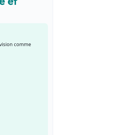
e et
élévision comme