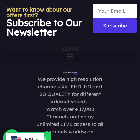
Want to know about our
offers first?
Subscribe to Our
Subscribe
Newsletter
LINKS
We provide high resolution
channels 4K, FHD, HD and
SD QUALITY for different
internet speeds.
Watch over + 17,000
Channels and enjoy
unlimited LIVE access to all
channels worldwide.
Contact us
EN