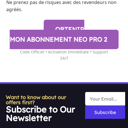
Ne prenez pas de risques avec des revendeurs non
agréés.
OBTENIR
MON ABONNEMENT NEO PRO 2
Code Officiel • Activation Immédiate • Support
24/7
Want to know about our
offers first?
Subscribe to Our
Subscribe
Newsletter