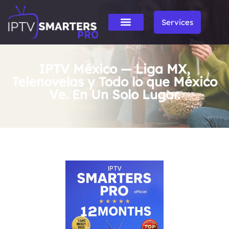
Services
IPTV México — Liga MX,
Telenovelas y Todo lo que México
Ve. En Un Solo Lugar.