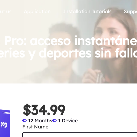
ut us
Application
Installation Tutorials
Supp
Pro: acceso instantáne
eries y deportes sin fall
$34.99
12 Months
1 Device
First Name