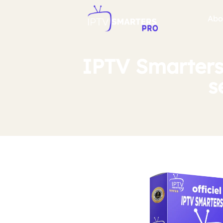
Abo
IPTV Smarters 
s