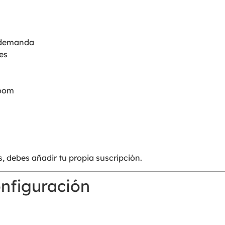
 demanda
es
zoom
, debes añadir tu propia suscripción.
onfiguración