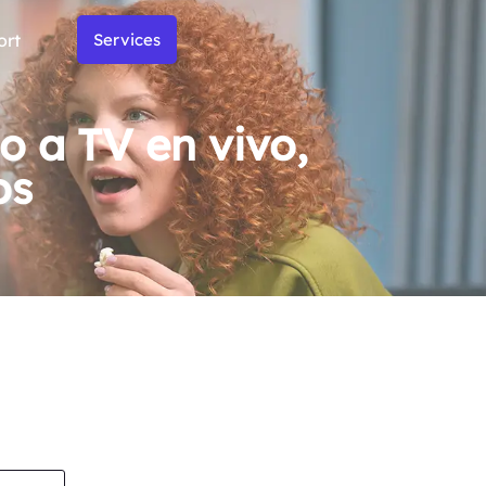
ort
Services
o a TV en vivo,
os