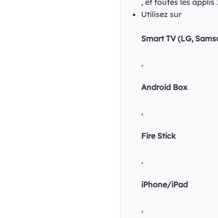
, et toutes les appli
Utilisez sur
Smart TV (LG, Sams
,
Android Box
,
Fire Stick
,
iPhone/iPad
,