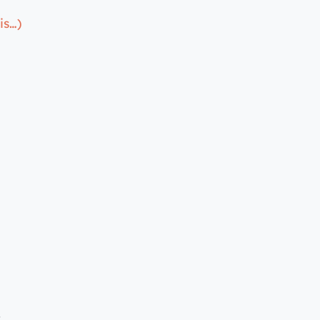
is…)
.