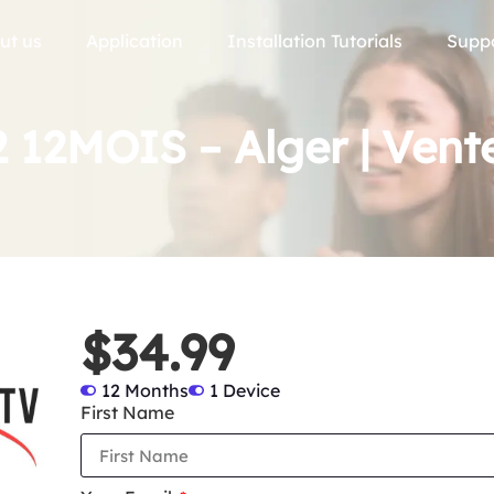
ut us
Application
Installation Tutorials
Supp
 12MOIS – Alger | Vent
$34.99
12 Months
1 Device
First Name