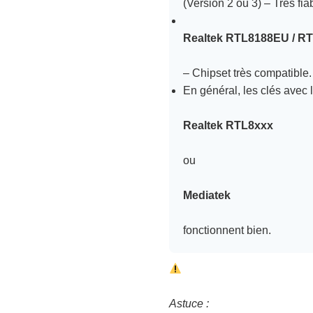
(Version 2 ou 3) – Très fiab
Realtek RTL8188EU / R
– Chipset très compatible.
En général, les clés avec 
Realtek RTL8xxx
ou
Mediatek
fonctionnent bien.
Astuce :