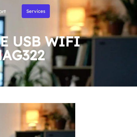
ort
Services
E USB WIFI
MAG322