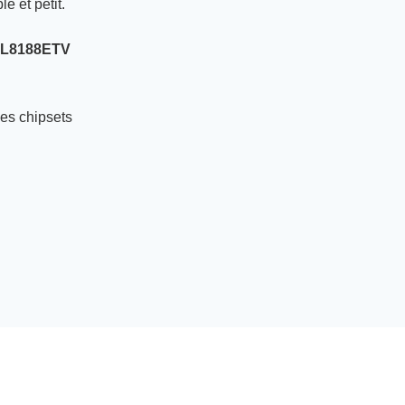
le et petit.
TL8188ETV
les chipsets