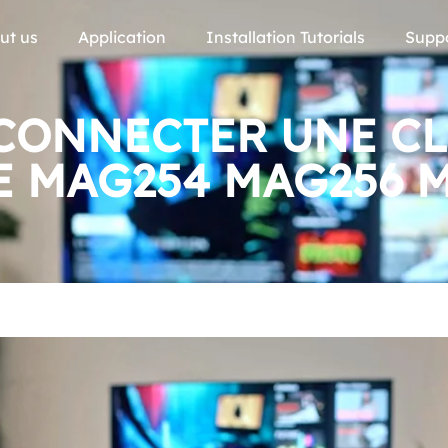
ut us
Application
Installation Tutorials
Supp
ONNECTER UNE CL
E MAG254 MAG256 