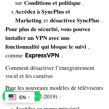
Conditions et politique
sur
.
Accédez à SyncPlus et
Marketing
désactivez SyncPlus
et
.
Pour plus de sécurité, vous pouvez
installer un VPN avec une
fonctionnalité qui bloque le suivi
,
comme
.
ExpressVPN
Comment désactiver l’enregistrement
vocal et les caméras
Pour les nouveaux modèles de téléviseurs
Samsung (2017-2019) :
Contact us
EN
Accédez au menu principal