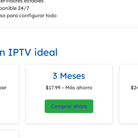
servidores estables
ponible 24/7
so para configurar todo
an IPTV ideal
3 Meses
bar
$17.99 – Más ahorro
$24
Comprar ahora