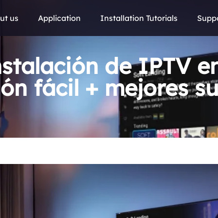
ut us
Application
Installation Tutorials
Supp
stalación de IPTV en
ón fácil + mejores s