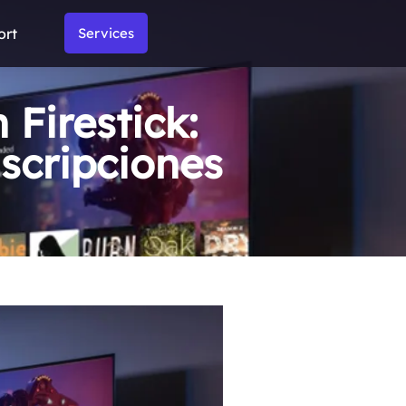
ort
Services
 Firestick:
uscripciones