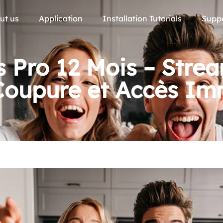
ut us
Application
Installation Tutorials
Supp
 Pro 12 Mois – Str
Coupure et Accès Im