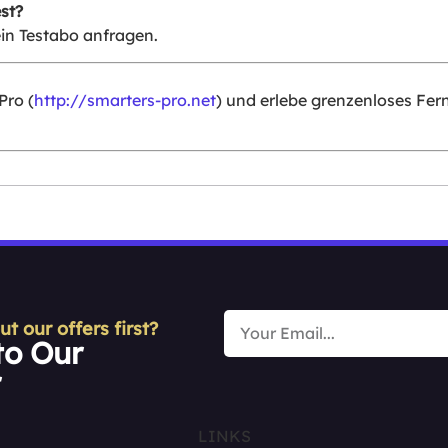
st?
in Testabo anfragen.
Pro (
http://smarters-pro.net
) und erlebe grenzenloses Fer
 our offers first?
to Our
r
LINKS