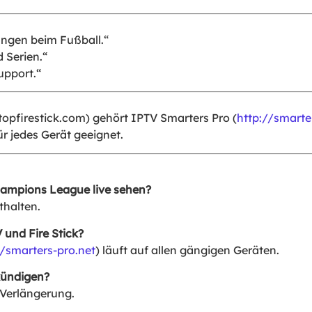
hungen beim Fußball.“
 Serien.“
upport.“
topfirestick.com
) gehört IPTV Smarters Pro (
http://smarte
ür jedes Gerät geeignet.
hampions League live sehen?
thalten.
 und Fire Stick?
//smarters-pro.net
) läuft auf allen gängigen Geräten.
kündigen?
 Verlängerung.