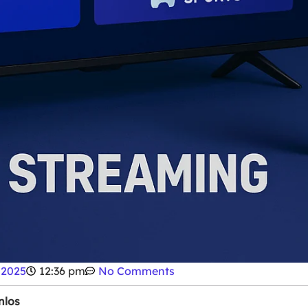
 2025
12:36 pm
No Comments
nlos