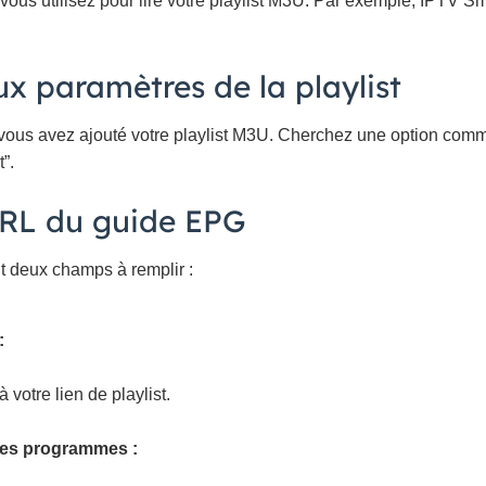
 vous utilisez pour lire votre playlist M3U. Par exemple, IPTV S
ux paramètres de la playlist
 vous avez ajouté votre playlist M3U. Cherchez une option comm
”.
’URL du guide EPG
 deux champs à remplir :
:
à votre lien de playlist.
es programmes :