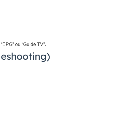
t “EPG” ou “Guide TV”.
leshooting)