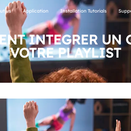
ut us
Application
Installation Tutorials
Supp
ENT INTEGRER UN 
VOTRE PLAYLIST