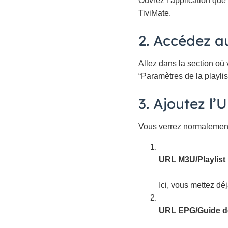
Ouvrez l’application que
TiviMate.
2. Accédez a
Allez dans la section où
“Paramètres de la playlist
3. Ajoutez l
Vous verrez normalement
URL M3U/Playlist 
Ici, vous mettez déj
URL EPG/Guide d