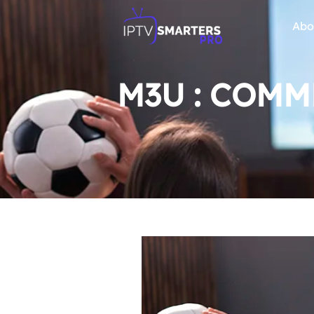
Abo
M3U : COMM