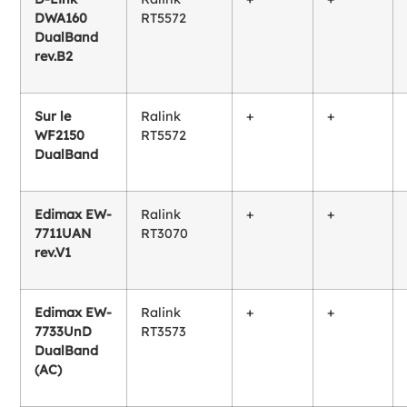
DWA160
RT5572
DualBand
rev.B2
Sur le
Ralink
+
+
WF2150
RT5572
DualBand
Edimax EW-
Ralink
+
+
7711UAN
RT3070
rev.V1
Edimax EW-
Ralink
+
+
7733UnD
RT3573
DualBand
(AC)