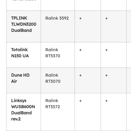
TPLINK
Ralink 5592
+
+
TLWDN3200
DualBand
Totolink
Ralink
+
+
N150 UA
RT5370
Dune HD
Ralink
+
+
Air
RT3070
Linksys
Ralink
+
+
WUSB600N
RT3572
DualBand
rev.2