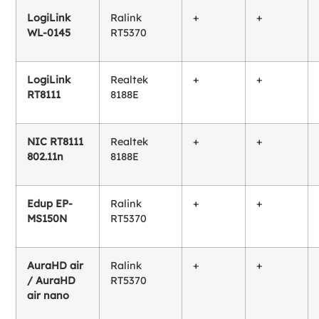
LogiLink
Ralink
+
+
WL-0145
RT5370
LogiLink
Realtek
+
+
RT8111
8188E
NIC RT8111
Realtek
+
+
802.11n
8188E
Edup EP-
Ralink
+
+
MS150N
RT5370
AuraHD air
Ralink
+
+
/ AuraHD
RT5370
air nano