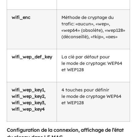
wifi_enc
Méthode de cryptage du
trafic: «aucun», «wep»,
«wep64» (obsolète), «wep128»
(déconseillé), «tkip», «aes»
wifi_wep_def_key
La clé par défaut pour
le mode de cryptage: WEP64
et WEP128
wifi_wep_key1,
4 touches pour définir
wifi_wep_key2,
le mode de cryptage WEP64
wifi_wep_key3,
et WEP128
wifi_wep_key4
Configuration de la connexion, affichage de l’état