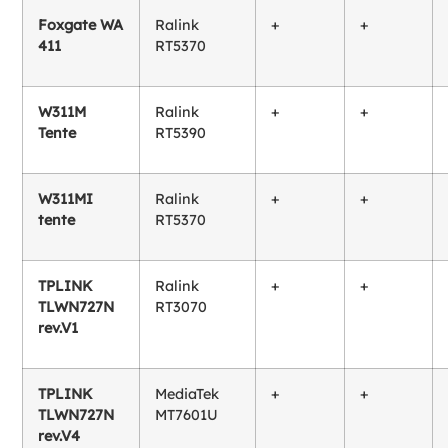
Foxgate WA
Ralink
+
+
411
RT5370
W311M
Ralink
+
+
Tente
RT5390
W311MI
Ralink
+
+
tente
RT5370
TPLINK
Ralink
+
+
TLWN727N
RT3070
rev.V1
TPLINK
MediaTek
+
+
TLWN727N
MT7601U
rev.V4