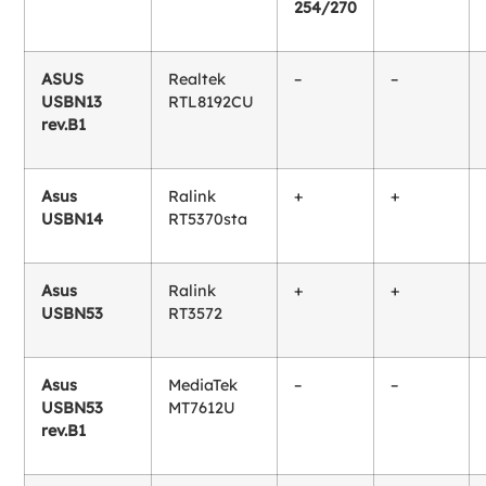
254/270
ASUS
Realtek
–
–
USBN13
RTL8192CU
rev.B1
Asus
Ralink
+
+
USBN14
RT5370sta
Asus
Ralink
+
+
USBN53
RT3572
Asus
MediaTek
–
–
USBN53
MT7612U
rev.B1