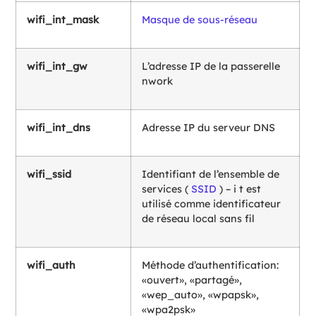
wifi_int_mask
Masque de sous-réseau
wifi_int_gw
L’adresse IP de la passerelle
nwork
wifi_int_dns
Adresse IP du serveur DNS
wifi_ssid
Identifiant de l’ensemble de
services (
SSID
) – i t est
utilisé comme identificateur
de réseau local sans fil
wifi_auth
Méthode d’authentification:
«ouvert», «partagé»,
«wep_auto», «wpapsk»,
«wpa2psk»