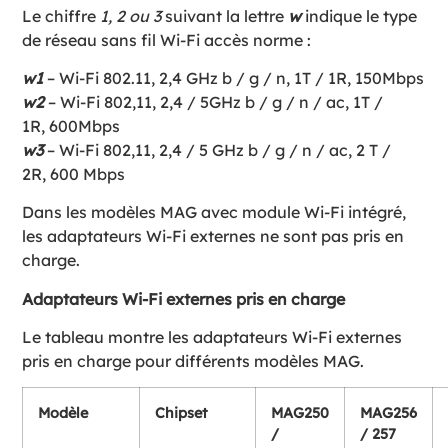
Le chiffre
1, 2 ou 3
suivant la lettre
w
indique le type
de réseau sans fil Wi-Fi accès norme :
w1
– Wi-Fi 802.11, 2,4 GHz b / g / n, 1T / 1R, 150Mbps
w2
– Wi-Fi 802,11, 2,4 / 5GHz b / g / n / ac, 1T /
1R, 600Mbps
w3
– Wi-Fi 802,11, 2,4 / 5 GHz b / g / n / ac, 2 T /
2R, 600 Mbps
Dans les modèles MAG avec module Wi-Fi intégré,
les adaptateurs Wi-Fi externes ne sont pas pris en
charge.
Adaptateurs Wi-Fi externes pris en charge
Le tableau montre les adaptateurs Wi-Fi externes
pris en charge pour différents modèles MAG.
Modèle
Chipset
MAG250
MAG256
/
/ 257