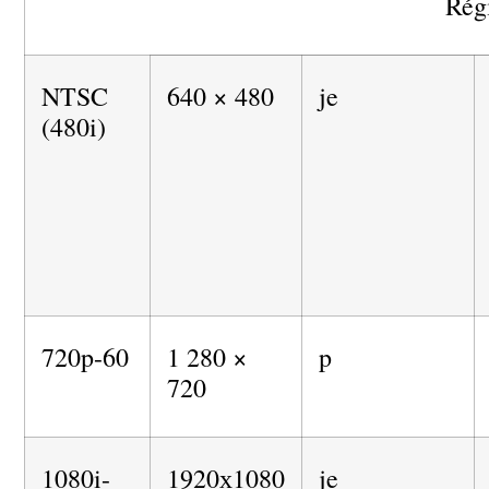
Rég
NTSC
640 × 480
je
(480i)
720p-60
1 280 ×
p
720
1080i-
1920х1080
je