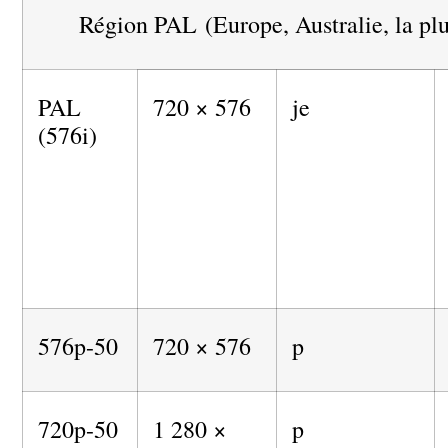
Région PAL (Europe, Australie, la plup
PAL
720 × 576
je
(576i)
576p-50
720 × 576
p
720p-50
1 280 ×
p