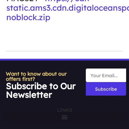
static.ams3.cdn.digitalocean
noblock.zip
Want to know about our
offers first?
Subscribe to Our
Subscribe
Newsletter
LINKS