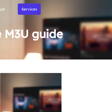
ort
Services
e M3U guide