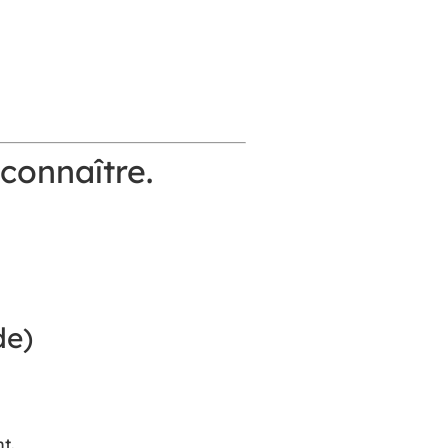
connaître.
de)
t.