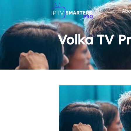
Abo
Volka TV P