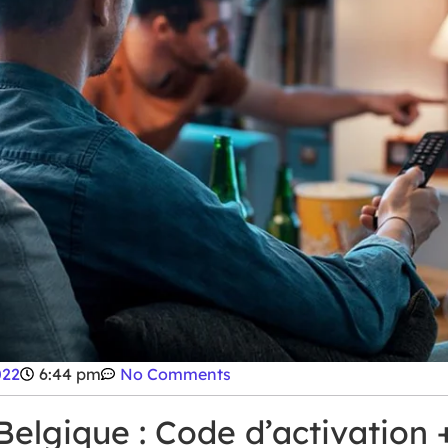
022
6:44 pm
No Comments
Belgique : Code d’activation