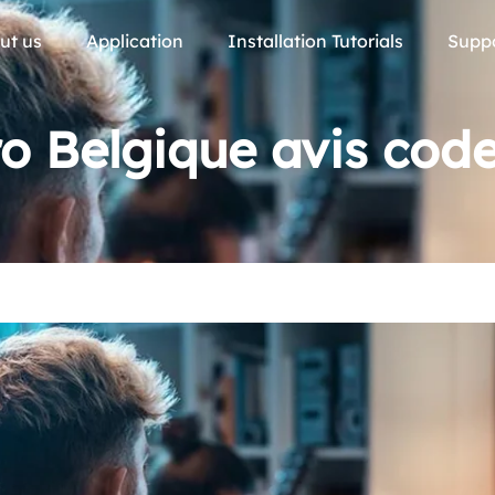
ut us
Application
Installation Tutorials
Supp
ro Belgique avis cod