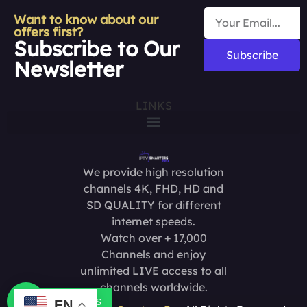
Want to know about our
offers first?
Subscribe to Our
Subscribe
Newsletter
LINKS
We provide high resolution
channels 4K, FHD, HD and
SD QUALITY for different
internet speeds.
Watch over + 17,000
Channels and enjoy
unlimited LIVE access to all
channels worldwide.
Contact us
EN