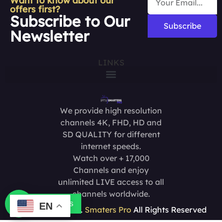
Want to know about our
offers first?
Subscribe to Our
Subscribe
Newsletter
LINKS
We provide high resolution
channels 4K, FHD, HD and
SD QUALITY for different
internet speeds.
Watch over + 17,000
Channels and enjoy
unlimited LIVE access to all
channels worldwide.
Contact us
EN
Copyright @2025.
Smaters Pro
All Rights Reserved