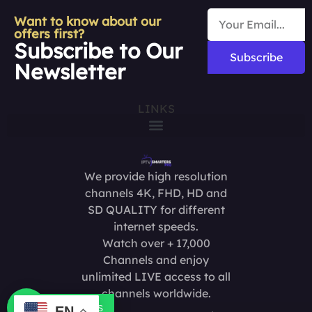
Want to know about our
offers first?
Subscribe to Our
Subscribe
Newsletter
LINKS
We provide high resolution
channels 4K, FHD, HD and
SD QUALITY for different
internet speeds.
Watch over + 17,000
Channels and enjoy
unlimited LIVE access to all
channels worldwide.
Contact us
EN