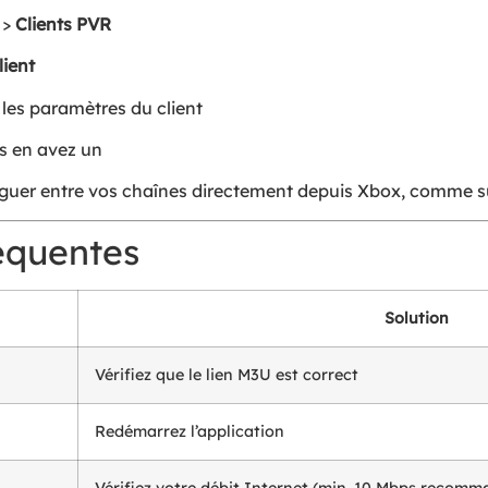
>
Clients PVR
ient
 les paramètres du client
us en avez un
guer entre vos chaînes directement depuis Xbox, comme s
équentes
Solution
Vérifiez que le lien M3U est correct
Redémarrez l’application
Vérifiez votre débit Internet (min. 10 Mbps recomm