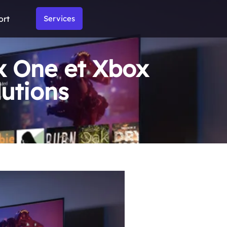
ort
Services
 One et Xbox
lutions