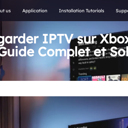
ut us
Application
Installation Tutorials
Supp
arder IPTV sur Xbox
Guide Complet et So