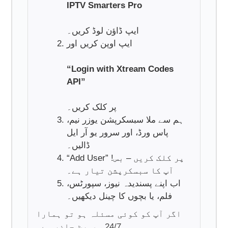
IPTV Smarters Pro
ایپ ڈاؤن لوڈ کریں۔
ایپ اوپن کریں اور
“Login with Xtream Codes
API”
پر کلک کریں۔
ہم سے ملا سبسکرپشن یوزر نیم،
پاس ورڈ، اور سرور یو آر ایل
ڈالیں۔
“Add User” پر کلک کریں – بس!
آپ کا سبسکرپشن تیار ہے۔
اب اپنے پسندیدہ نیوز، سپورٹس،
فلم، یا بچوں کا چینل دیکھیں۔
اگر آپ کو کوئی مسئلہ ہو تو ہمارا
24/7 سپورٹ حاضر ہے۔