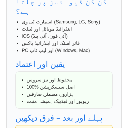
کن کن ڈیوائسز پر چلتا
ہے؟
اسمارٹ ٹی وی (Samsung, LG, Sony)
اینڈرائیڈ موبائل اور ٹیبلٹ
iOS (آئی فون، آئی پیڈ)
فائر اسٹک اور اینڈرائیڈ باکس
PC اور لیپ ٹاپ (Windows, Mac)
یقین اور اعتماد
محفوظ اور تیز سروس
100% اصل سبسکرپشن
ہزاروں مطمئن صارفین
ریویوز اور فیڈبیک ہمیشہ مثبت
پہلے اور بعد – فرق دیکھیں