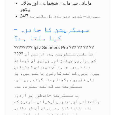
ماہانہ، سہ ماہی، ششماہی، اور سالانہ
پیکجز
24/7 سپورٹ – کبھی بھی مدد مل سکتی ہے
سبسکرپشن کا جائزہ –
کیا ملتا ہے؟
???????? Iptv Smarters Pro ??? ?? ?? ??
???? ایک مکمل سبسکرپشن ہے۔ اس میں آپ
کو ہزاروں چینلز اور ویڈیو آن ڈیمانڈ
ملتے ہیں۔ چاہے آپ سپورٹس کے شوقین
ہیں، بچوں کے لئے کارٹون چاہتے ہیں، یا
نئی فلمیں دیکھنا پسند کرتے ہیں – یہ
سبسکرپشن سب کے لئے بہترین ہے۔
یہ سبسکرپشن خاص طور پر اردو،
پاکستانی اور جنوبی ایشیائی صارفین کے
لئے بنایا گیا ہے۔ یہاں آپ کو مقامی
اور انٹرنیشنل مواد ملتا ہے۔