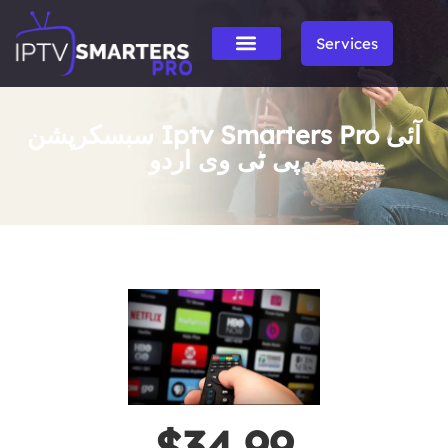
Services
سبسکرپشن Iptv Smarters Pro آئی
پی ٹی وی اردو
$34.99