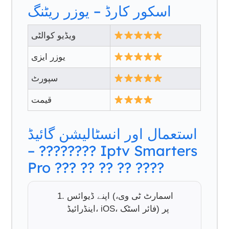
اسکور کارڈ – یوزر ریٹنگ
ویڈیو کوالٹی
یوزر ایزی
سپورٹ
قیمت
استعمال اور انسٹالیشن گائیڈ
– ???????? Iptv Smarters
Pro ??? ?? ?? ?? ????
اپنے ڈیوائس (اسمارٹ ٹی وی،
اینڈرائیڈ، iOS، فائر اسٹک) پر