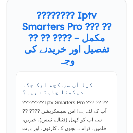
???????? Iptv
Smarters Pro ??? ??
?? ?? ???? – مکمل
تفصیل اور خریدنے کی
وجہ
کیا آپ سب کچھ ایک جگہ
دیکھنا چاہتے ہیں؟
???????? Iptv Smarters Pro ??? ?? ??
?? ???? آپ کے لئے ہے! اس سبسکرپشن
سے آپ کو کھیل (فٹبال، ٹینس)، خبریں،
فلمیں، ڈرامے، بچوں کے کارٹون، اور بہت