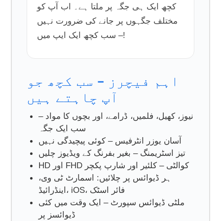
کچھ ایک ہی جگہ پر ملتا ہے۔ اب آپ کو
مختلف جگہوں پر جانے کی ضرورت نہیں
– سب کچھ ایک ایپ میں!
اہم فیچرز – سب کچھ جو
آپ چاہتے ہیں
نیوز، کھیل، فلمیں، ڈرامے، اور بچوں کا مواد –
سب ایک جگہ
آسان یوزر انٹرفیس – کوئی پیچیدگی نہیں
تیز اسٹریمنگ – بغیر بفرنگ کے ویڈیوز چلیں
HD اور FHD کوالٹی – کلئیر اور شارپ پکچر
ہر ڈیوائس پر چلائیں: اسمارٹ ٹی وی،
اینڈرائیڈ، iOS، فائر اسٹک
ملٹی ڈیوائس سپورٹ – ایک وقت میں کئی
ڈیوائسز پر