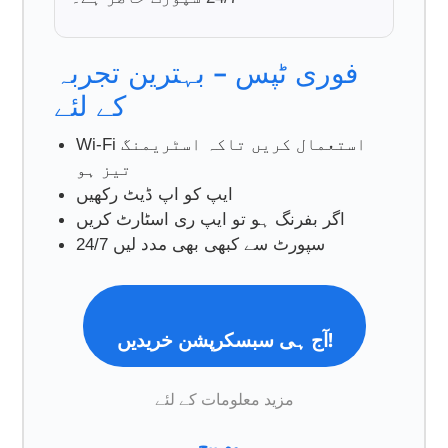
فوری ٹپس – بہترین تجربہ
کے لئے
Wi-Fi استعمال کریں تاکہ اسٹریمنگ
تیز ہو
ایپ کو اپ ڈیٹ رکھیں
اگر بفرنگ ہو تو ایپ ری اسٹارٹ کریں
24/7 سپورٹ سے کبھی بھی مدد لیں
آج ہی سبسکرپشن خریدیں!
مزید معلومات کے لئے
ہوم پیج