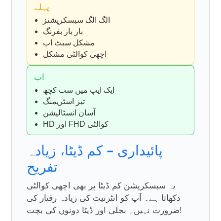
پہلے
الگ الگ سبسکرپشنز
بار بار بفرنگ
مشکل سیٹ اپ
اچھی کوالٹی مشکل
اب
ایک ایپ میں سب کچھ
تیز اسٹریمنگ
آسان انسٹالیشن
HD اور FHD کوالٹی
پائیداری – کم ڈیٹا، زیادہ
تفریح
یہ سبسکرپشن کم ڈیٹا پر بھی اچھی کوالٹی
دکھاتا ہے۔ آپ کو انٹرنیٹ کی زیادہ رفتار کی
ضرورت نہیں۔ بجلی اور ڈیٹا دونوں کی بچت!