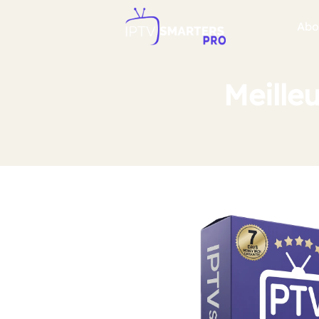
Abo
Meille