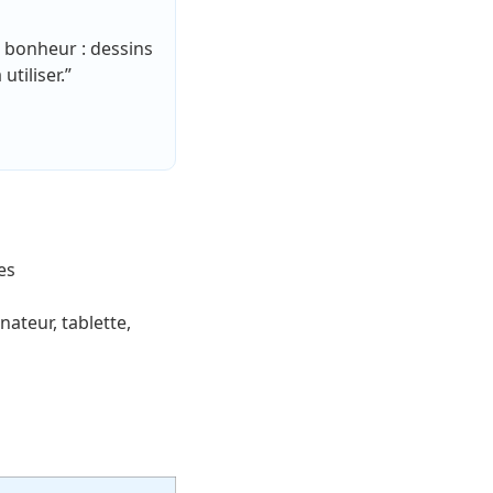
n bonheur : dessins
utiliser.”
es
nateur, tablette,