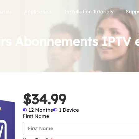
ut us
Application
Installation Tutorials
Supp
urs Abonnements IPTV 
$34.99
12 Months
1 Device
First Name