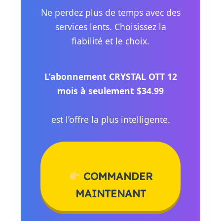
Ne perdez plus de temps avec des
services lents. Choisissez la
fiabilité et le choix.
L’abonnement CRYSTAL OTT 12
mois à seulement $34.99
est l’offre la plus intelligente.
COMMANDER
MAINTENANT