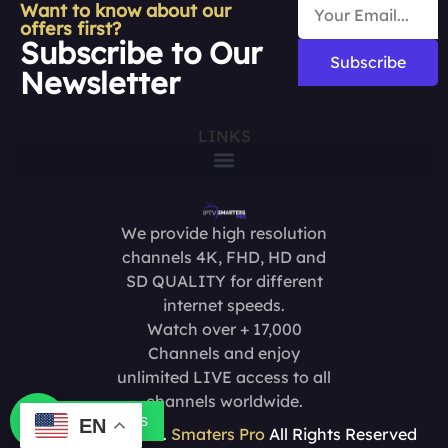
Want to know about our
offers first?
Subscribe to Our
Subscribe
Newsletter
LINKS
We provide high resolution
channels 4K, FHD, HD and
SD QUALITY for different
internet speeds.
Watch over + 17,000
Channels and enjoy
unlimited LIVE access to all
channels worldwide.
Contact us
EN
Copyright @2025.
Smaters Pro
All Rights Reserved