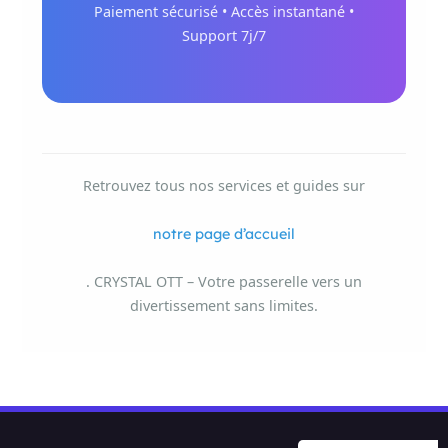
Paiement sécurisé • Accès instantané •
Support 7j/7
Retrouvez tous nos services et guides sur
notre page d’accueil
. CRYSTAL OTT – Votre passerelle vers un
divertissement sans limites.