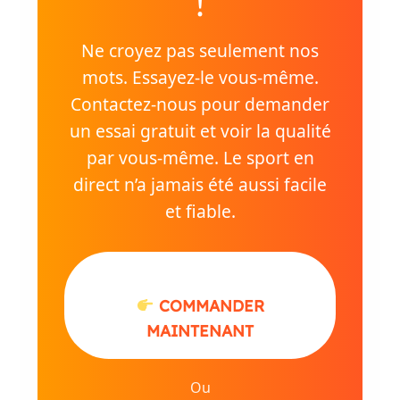
!
Ne croyez pas seulement nos
mots. Essayez-le vous-même.
Contactez-nous pour demander
un essai gratuit et voir la qualité
par vous-même. Le sport en
direct n’a jamais été aussi facile
et fiable.
COMMANDER
MAINTENANT
Ou