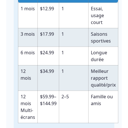
1 mois
$12.99
1
Essai,
usage
court
3 mois
$17.99
1
Saisons
sportives
6 mois
$24.99
1
Longue
durée
12
$34.99
1
Meilleur
mois
rapport
qualité/prix
12
$59.99–
2–5
Famille ou
mois
$144.99
amis
Multi-
écrans