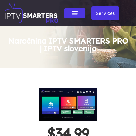
Services
Naročnina IPTV SMARTERS PRO
| IPTV slovenija
$34.99